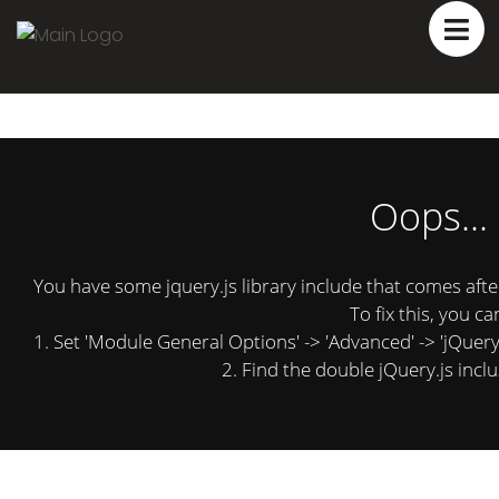
Oops...
You have some jquery.js library include that comes after 
To fix this, you ca
1. Set 'Module General Options' -> 'Advanced' -> 'jQuery &
2. Find the double jQuery.js inclu